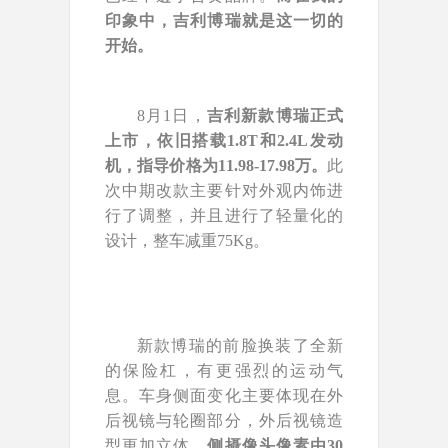
印象中，吉利博瑞就是这一切的
开始。
8月1日，
吉利新款博瑞正式
上市，依旧搭载1.8T和2.4L发动
机，指导价格为11.98-17.98万。
此
次中期改款主要针对外观内饰进
行了调整，并且进行了轻量化的
设计，整车减重75Kg。
新款博瑞的前脸换装了全新
的保险杠，有更强烈的运动气
息。车身侧面变化主要体现在外
后视镜与轮圈部分，外后视镜造
型更加立体，
侧摄像头像素由30