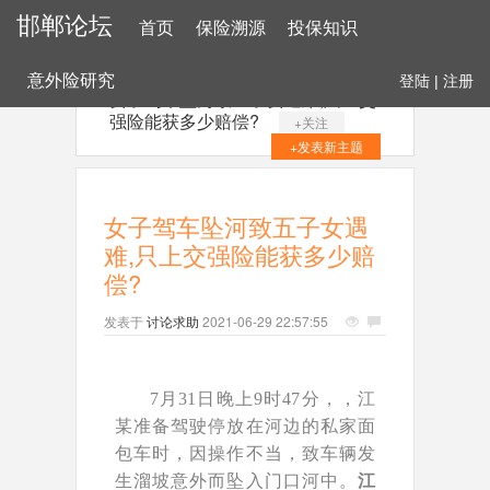
邯郸论坛
首页
保险溯源
投保知识
意外险研究
登陆
|
注册
女子驾车坠河致五子女遇难,只上交
强险能获多少赔偿?
+关注
+发表新主题
女子驾车坠河致五子女遇
难,只上交强险能获多少赔
偿?
发表于
讨论求助
2021-06-29 22:57:55
7月31日晚上9时47分，，江
某准备驾驶停放在河边的私家面
包车时，因操作不当，致车辆发
生溜坡意外而坠入门口河中。
江