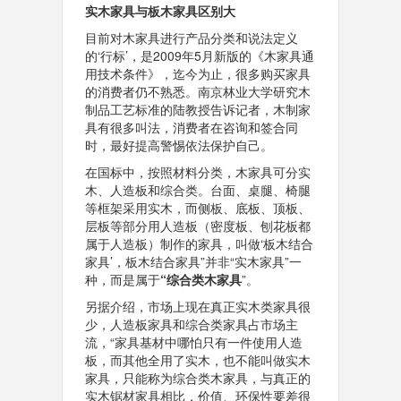
实木家具与板木家具区别大
目前对木家具进行产品分类和说法定义
的‘行标’，是2009年5月新版的《木家具通
用技术条件》，迄今为止，很多购买家具
的消费者仍不熟悉。南京林业大学研究木
制品工艺标准的陆教授告诉记者，木制家
具有很多叫法，消费者在咨询和签合同
时，最好提高警惕依法保护自己。
在国标中，按照材料分类，木家具可分实
木、人造板和综合类。台面、桌腿、椅腿
等框架采用实木，而侧板、底板、顶板、
层板等部分用人造板（密度板、刨花板都
属于人造板）制作的家具，叫做‘板木结合
家具’，板木结合家具”并非“实木家具”一
种，而是属于
“综合类木家具
”。
另据介绍，市场上现在真正实木类家具很
少，人造板家具和综合类家具占市场主
流，“家具基材中哪怕只有一件使用人造
板，而其他全用了实木，也不能叫做实木
家具，只能称为综合类木家具，与真正的
实木锯材家具相比，价值、环保性要差很