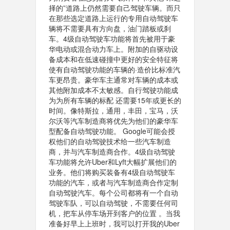
择的”道路上仍然需要自己驾驶车辆。而只
在那些选定道路上运行的专用自动驾驶车
辆将不需要具有方向盘，油门踏板或刹
车。4级自动驾驶车功能将首先被用于豪
华电动或混合动力车上。附加的自驱动设
备成本和在低速碰撞中更好的安全特征将
使有自动驾驶功能的车辆的·造价比标准汽
车更昂贵。豪华车主通常对车辆的成本或
其他附加成本不太敏感。自行驾驶功能成
为为所有车辆的标配 还需要15年或更长的
时间。像特斯拉，通用，丰田，宝马，沃
尔沃等汽车制造商将优先为他们的豪华车
型配备自动驾驶功能。 Google可能会授
权他们的自动驾驶技术给一些汽车制造
商，并与汽车制造商合作。4级自动驾驶
车功能将允许Uber和Lyft大幅扩展他们的
业务。他们将购买装备有4级自动驾驶车
功能的汽车，或者与汽车制造商合作定制
自动驾驶汽车。每个公司都将有一个自动
驾驶车队，可以自动驾驶，不需要任何司
机，把车从停车场开到客户的位置 。当我
准备好早上上班时，我可以打开我的Uber