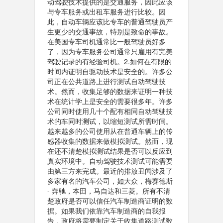
动驾驶技术提供的是交通服务，因此应该
与专车服务或出租车服务进行比较。因
此，自动车辆应该比专车的普通驾驶员产
生更少的交通事故，特别是致命的事故。
在美国专车司机通常比一般驾驶员好多
了，因为专车服务公司通常只雇用有完美
驾驶记录的有经验司机。2.如何在有限的
时间内证明自驱动技术是安全的。许多公
司正在公共道路上进行测试自动驾驶技
术。然而，收集足够的数据来证明一种技
术在统计学上是安全的需要很多年。许多
公司同时使用几十个配有相同自动驾驶技
术的车同时测试，以缩短测试所需时间。
越来越多的公司使用从在普通车辆上的传
感器收集的数据来做模拟测试。然而，现
在还不清楚模拟测试结果是否可以反应到
真实环境中。自动驾驶技术测试可能需要
由第三方来完成。最近的排放丑闻涉及了
多家有名的汽车公司，如大众，梅赛德斯
- 奔驰，本田，马自达和三菱。所有不清
楚政府是否可以信任汽车制造商证明的数
据。如果我们依靠汽车制造商的自我报
告，政府将需要制定关于收集道路测试数