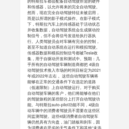
的特斯拉车都会配备自动驾驶所需的硬件
和传感器，以允许将来的完全自动驾驶。
然而，现在完全自动驾驶特征未被启用，
而是以所谓的影子模式操作。在影子模式
下，特斯拉汽车上的传感器处于活动状态
并收集数据，自动驾驶系统会生成驱动控
制信号，但不会将信号发送给执行器执
行。人类驾驶员会对车辆有完全的控制，
甚至不知道自动系统在运行和模拟驾驶。
传感器数据和模拟控制信号都被Tesla收
集，用于自驱动开发和测试中。预期：几
乎所有的自动驾驶车辆制造商都把 4级自
动驾驶技术推入市场的时间目标定为2021
年或2022年左右 。这些自动驾驶车辆将
能够在正常的交通条件下在选定的道路
（低速限制）上自动驾驶运行。对于购买
自动驾驶车辆的客户，他们将能够在他们
的驾驶旅程的某些部分上打开自动驾驶功
能。与特斯拉auto-pilot功能不同，4级自
动车辆中的消费者驾驶员不需要在这些区
间监测驾驶。这些4级消费者自动驾驶车
辆仍然具有方向盘，油门踏板和刹车，因
为消费者在恶劣的天气条件下和其他“未选