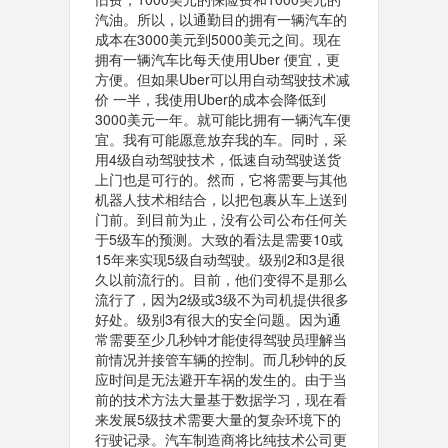
汽油。所以，以通勤目的拥有一辆汽车的
成本在3000美元到5000美元之间。现在
拥有一辆汽车比每天使用Uber 便宜，更
方便。但如果Uber可以用自动驾驶技术减
价 一半，我使用Uber的成本会降低到
3000美元一年。就可能比拥有一辆汽车便
宜。我有可能愿意放弃我的车。同时，采
用4级自动驾驶技术，低速自动驾驶送货
上门也是可行的。然而，它将需要与其他
机器人技术相结合，以把包裹从车上送到
门前。到目前为止，没有公司公布任何关
于5级车的预测。大致的看法是需要10或
15年来实现5级自动驾驶。级别2和3是很
久以前流行的。目前，他们变得不是那么
流行了，因为2级或3级不为司机提供很多
好处。级别3有很大的安全问题。因为通
常需要至少几秒钟才能使得驾驶员理解当
前情况并接管车辆的控制。而几秒钟的反
应时间是无法避开车祸的发生的。由于当
前的技术方法大量基于数据学习，现在看
来发展5级技术需要大量的复杂环境下的
行驶记录。汽车制造商将比纯技术公司更