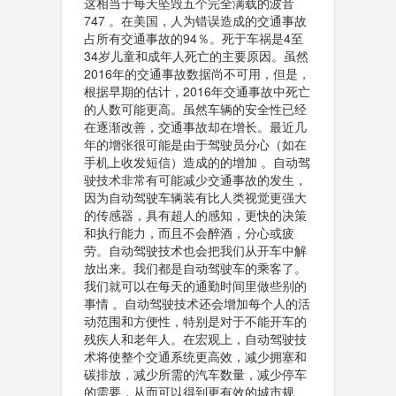
这相当于每天坠毁五个完全满载的波音
747 。在美国，人为错误造成的交通事故
占所有交通事故的94％。死于车祸是4至
34岁儿童和成年人死亡的主要原因。虽然
2016年的交通事故数据尚不可用，但是，
根据早期的估计，2016年交通事故中死亡
的人数可能更高。虽然车辆的安全性已经
在逐渐改善，交通事故却在增长。最近几
年的增张很可能是由于驾驶员分心（如在
手机上收发短信）造成的的增加 。自动驾
驶技术非常有可能减少交通事故的发生，
因为自动驾驶车辆装有比人类视觉更强大
的传感器，具有超人的感知，更快的决策
和执行能力，而且不会醉酒，分心或疲
劳。自动驾驶技术也会把我们从开车中解
放出来。我们都是自动驾驶车的乘客了。
我们就可以在每天的通勤时间里做些别的
事情 。自动驾驶技术还会增加每个人的活
动范围和方便性，特别是对于不能开车的
残疾人和老年人。在宏观上，自动驾驶技
术将使整个交通系统更高效，减少拥塞和
碳排放，减少所需的汽车数量，减少停车
的需要，从而可以得到更有效的城市规