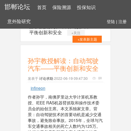
邯郸论坛
首页
保险溯源
投保知识
意外险研究
登陆
|
注册
孙宇教授解读：自动驾驶汽车——
平衡创新和安全
+关注
+发表新主题
孙宇教授解读：自动驾驶
汽车——平衡创新和安全
发表于
讨论求助
2022-06-19 09:47:30
infineon
作者孙宇，南佛罗里达大学计算机系教
授、IEEE RAS机器臂抓取和操作技术委
员会的始创主席。本文系独家文章。背
景：自动驾驶技术的首要动机是减少交通
事故，避免致命事故。2015年，全球与汽
车交通事故相关的死亡人数约为125万。