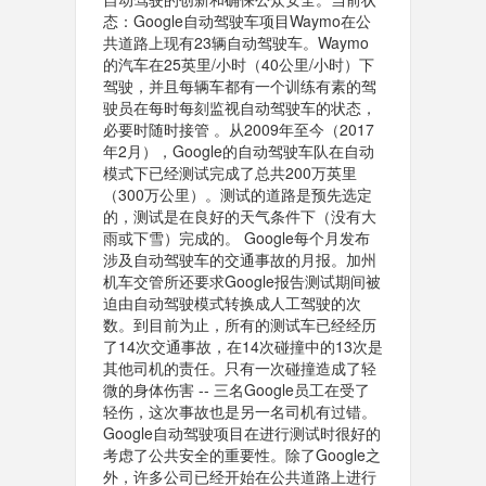
态：Google自动驾驶车项目Waymo在公
共道路上现有23辆自动驾驶车。Waymo
的汽车在25英里/小时（40公里/小时）下
驾驶，并且每辆车都有一个训练有素的驾
驶员在每时每刻监视自动驾驶车的状态，
必要时随时接管 。从2009年至今（2017
年2月），Google的自动驾驶车队在自动
模式下已经测试完成了总共200万英里
（300万公里）。测试的道路是预先选定
的，测试是在良好的天气条件下（没有大
雨或下雪）完成的。 Google每个月发布
涉及自动驾驶车的交通事故的月报。加州
机车交管所还要求Google报告测试期间被
迫由自动驾驶模式转换成人工驾驶的次
数。到目前为止，所有的测试车已经经历
了14次交通事故，在14次碰撞中的13次是
其他司机的责任。只有一次碰撞造成了轻
微的身体伤害 -- 三名Google员工在受了
轻伤，这次事故也是另一名司机有过错。
Google自动驾驶项目在进行测试时很好的
考虑了公共安全的重要性。除了Google之
外，许多公司已经开始在公共道路上进行