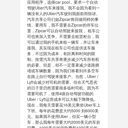
应用程序，选择car pool，要求一个自动
驾驶Uber汽车来接我。我不会因为看到一
辆没有人的Uber汽车驶到我面前而惊讶。
汽车共享公司们如Zipcar将回做同样的事
情。要用车，我不需要去Zipcar的停车位
置，Zipcar可以自动驾驶来接我 。租车公
司也将加入竞争。不需要去租赁柜台，我
可以通过我的手机来租一辆车，并让车来
接我。其实现在租车公司也提供送车服
务，不过因为成本，有距离和时间的限
制。按需汽车共享将逐步减少汽车所有权
的必要。但是，却不一定显著减少道路拥
堵或车辆数量，因为我们将看到许多空车
在路上自行驾驶来接客户。当然，Uber /
Lyft会减少对司机的需要。但在天气恶劣
的日子里仍然需要很多临时司机。因为不
需要司机了，使用4级自动驾驶功能的
Uber / Lyft运营成本可以大幅下降降低。
现在，我每天需要花16美元乘坐Uber车上
下班。每年的花费是大约5000 到6000美
元。如果我不使用Uber，但买一辆小型
车，那么我每年需要大约2000美元的车折
旧费，1000美元的保险费和1000美元的