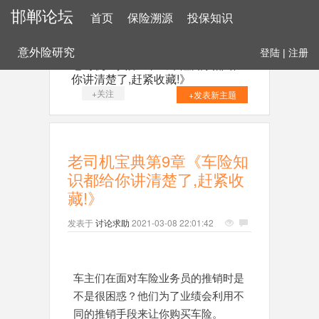
邯郸论坛
首页
保险溯源
投保知识
意外险研究
登陆
|
注册
老司机宝典第9章《车险知识都给
你讲清楚了,赶紧收藏!》
+关注
+发表新主题
老司机宝典第9章《车险知
识都给你讲清楚了,赶紧收
藏!》
发表于
讨论求助
2021-03-08 22:01:42
车主们在面对车险业务员的推销时是
不是很困惑？他们为了业绩会利用不
同的推销手段来让你购买车险。