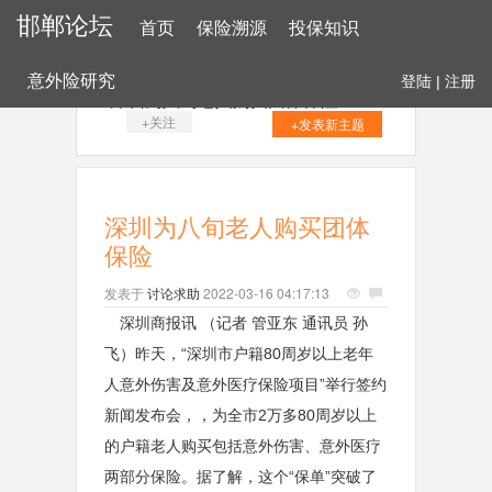
邯郸论坛
首页
保险溯源
投保知识
意外险研究
登陆
|
注册
深圳为八旬老人购买团体保险
+关注
+发表新主题
深圳为八旬老人购买团体
保险
发表于
讨论求助
2022-03-16 04:17:13
深圳商报讯 （记者 管亚东 通讯员 孙
飞）昨天，“深圳市户籍80周岁以上老年
人意外伤害及意外医疗保险项目”举行签约
新闻发布会，，为全市2万多80周岁以上
的户籍老人购买包括意外伤害、意外医疗
两部分保险。据了解，这个“保单”突破了