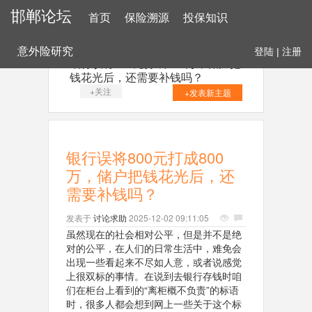
邯郸论坛
首页
保险溯源
投保知识
意外险研究
登陆
|
注册
银行误将800元打成800万，储户把
钱花光后，还需要补钱吗？
+关注
+发表新主题
银行误将800元打成800
万，储户把钱花光后，还
需要补钱吗？
发表于
讨论求助
2025-12-02 09:11:05
虽然现在的社会相对公平，但是并不是绝
对的公平，在人们的日常生活中，难免会
出现一些看起来不尽如人意，或者说感觉
上很双标的事情。在说到去银行存钱时咱
们在柜台上看到的“离柜概不负责”的标语
时，很多人都会想到网上一些关于这个标