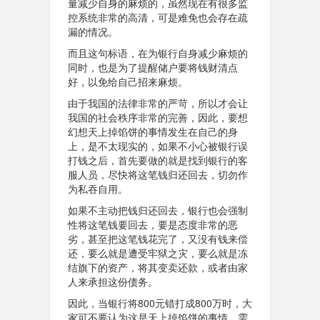
量减少自身的麻烦的，虽然现在有很多监
控系统非常的高清，可是难免也会存在疏
漏的情况。
而且这句标语，在为银行自身减少麻烦的
同时，也是为了提醒储户要将钱财清点
好，以免给自己招来麻烦。
由于我国的法律非常的严苛，所以才会让
我国的社会秩序非常的完善，因此，要想
幻想天上掉馅饼的事情发生在自己的身
上，是不太现实的，如果不小心被银行误
打钱之后，首先要做的就是找到银行的客
服人员，尽快将这笔钱归还回去，切勿作
为私吞自用。
如果不主动把钱归还回去，银行也会强制
性将这笔钱要回去，要是态度非常的恶
劣，甚至把这笔钱花完了，又没有钱来偿
还，要么就是遭受牢狱之灾，要么就是冻
结旗下的资产，将其变卖还款，或者由家
人来承担这份债务。
因此，当银行将800元错打成800万时，大
家可不要认为这是天上掉馅饼的事情，需