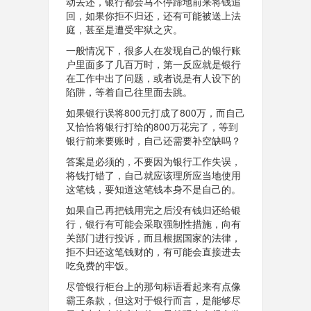
动去还，银行都会马不停蹄地前来将钱追
回，如果你拒不归还，还有可能被送上法
庭，甚至是遭受牢狱之灾。
一般情况下，很多人在发现自己的银行账
户里面多了几百万时，第一反应就是银行
在工作中出了问题，或者说是有人设下的
陷阱，等着自己往里面去跳。
如果银行误将800元打成了800万，而自己
又恰恰将银行打给的800万花完了，等到
银行前来要账时，自己还需要补空缺吗？
答案是必须的，不要因为银行工作失误，
将钱打错了，自己就应该理所应当地使用
这笔钱，要知道这笔钱本身不是自己的。
如果自己再把钱用完之后没有钱归还给银
行，银行有可能会采取强制性措施，向有
关部门进行投诉，而且根据国家的法律，
拒不归还这笔钱财的，有可能会直接进去
吃免费的牢饭。
尽管银行柜台上的那句标语看起来有点像
霸王条款，但这对于银行而言，是能够尽