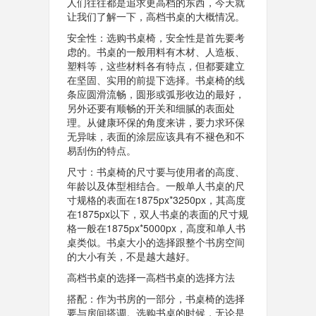
人们往往都是追求更高档的东西，今天就
让我们了解一下，高档书桌的大概情况。
安全性：选购书桌椅，安全性是首先要考
虑的。书桌的一般用料有木材、人造板、
塑料等，这些材料各有特点，但都要建立
在坚固、实用的前提下选择。书桌椅的线
条应圆滑流畅，圆形或弧形收边的最好，
另外还要有顺畅的开关和细腻的表面处
理。从健康环保的角度来讲，要力求环保
无异味，表面的涂层应该具有不褪色和不
易刮伤的特点。
尺寸：书桌椅的尺寸要与使用者的高度、
年龄以及体型相结合。一般单人书桌的尺
寸规格的表面在1875px*3250px，其高度
在1875px以下，双人书桌的表面的尺寸规
格一般在1875px*5000px，高度和单人书
桌类似。书桌大小的选择跟整个书房空间
的大小有关，不是越大越好。
高档书桌的选择一高档书桌的选择方法
搭配：作为书房的一部分，书桌椅的选择
要与房间搭调。选购书桌的时候，无论是