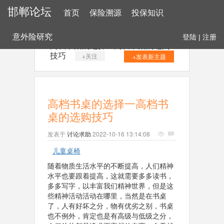
邯郸论坛
首页
保险溯源
投保知识
意外险研究
登陆
|
注册
高档书桌的选择一高档书桌的选购
技巧
+关注
+发表新主题
高档书桌的选择一高档书
桌的选购技巧
发表于
讨论求助
2022-10-16 13:14:08
儿童桌椅
随着物质生活水平的不断提高，人们精神
水平也要跟着提高，这就需要多多读书，
多多写字，以丰富我们精神世界，但是这
些精神活动活动在哪里，当然是在书桌
了，人有好坏之分，物有优劣之别，书桌
也不例外，肯定也是有高级与低级之分，