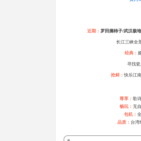
近期：
罗田摘柿子/武汉极地
长江三峡全景环
经典：
寻找瓷
抢鲜：
快乐江南
尊享：
歌诗
畅玩：
无自
包机：
品质：
台湾