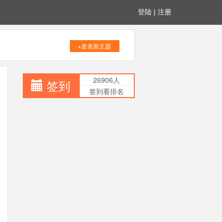
登陆
|
注册
+发表新主题
26906人
签到
签到看排名