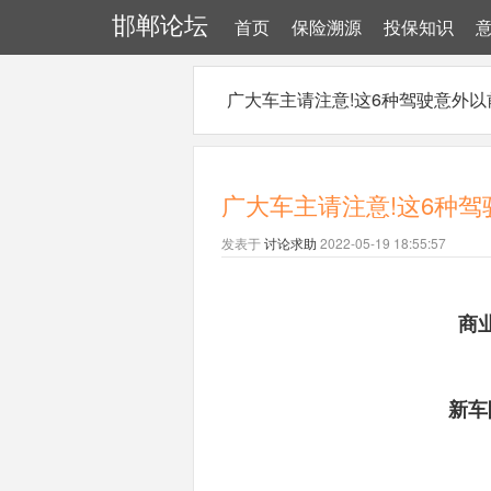
邯郸论坛
首页
保险溯源
投保知识
广大车主请注意!这6种驾驶意外以前
广大车主请注意!这6种驾
发表于
讨论求助
2022-05-19 18:55:57
商
新车